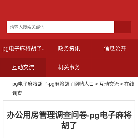
pg电子麻将胡了-
政务资讯
信息公开
pg麻将胡了网赌人
互动交流
机关事务
pg电子麻将胡了-pg麻将胡了网赌人口
>
互动交流
>
在线
口
调查
办公用房管理调查问卷-pg电子麻将
胡了