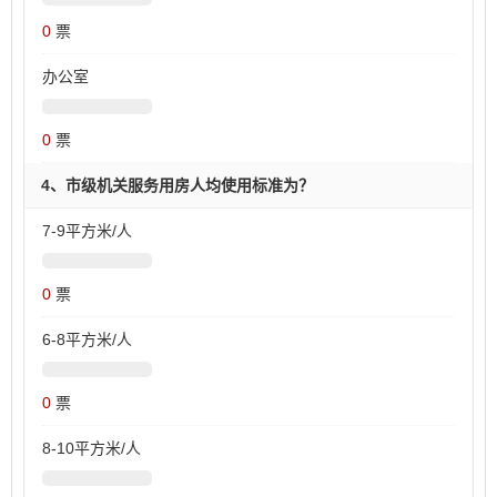
0
票
办公室
0
票
4、市级机关服务用房人均使用标准为？
7-9平方米/人
0
票
6-8平方米/人
0
票
8-10平方米/人