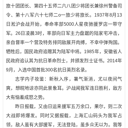
旅十团团长、第四十五师二六八团少将团长兼徐州警备司
令、第十八军六十七师二o一旅少将旅长。1937年8月13
日淞沪会战开始，奉命率部5000人星夜驰援罗店一带守
军。26日凌晨3时，率部向日军主力盘踞的陆家宅冲击，
亲自督率一个营及特务排同敌展开肉搏，不幸中弹殉国。
牺牲后，国民政府追赠其为陆军中将。1985年，安徽省人
民政府追认其为抗日革命烈士，并颁发烈士证书。2014年
9月，入选中国首批300名抗日英烈名录。
志学内子妆鉴：新秋入序，暑气渐消，尤以夜间气
爽，想皖地谅亦同此景象耳。沪战闻我军连日胜利，敌方
大有恼羞成怒之势。
昨日报载，又由日运来援军五万余口，果尔，则二次
大战即将爆发。同时又据报载，上海汇山码头为我军占
领，敌人虽有大部援军，无法登陆，虽多众无以为。我等