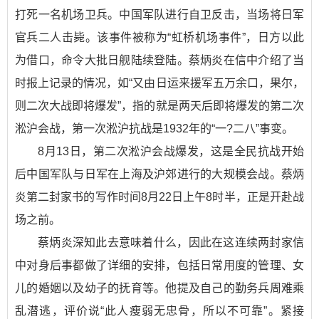
打死一名机场卫兵。中国军队进行自卫反击，当场将日军
官兵二人击毙。该事件被称为“虹桥机场事件”，日方以此
为借口，命令大批日舰陆续登陆。蔡炳炎在信中介绍了当
时报上记录的情况，如“又由日运来援军五万余口，果尔，
则二次大战即将爆发”，指的就是两天后即将爆发的第二次
淞沪会战，第一次淞沪抗战是1932年的“一?二八”事变。
8月13日，第二次淞沪会战爆发，这是全民抗战开始
后中国军队与日军在上海及沪郊进行的大规模会战。蔡炳
炎第二封家书的写作时间8月22日上午8时半，正是开赴战
场之前。
蔡炳炎深知此去意味着什么，因此在这连续两封家信
中对身后事都做了详细的安排，包括日常用度的管理、女
儿的婚姻以及幼子的抚育等。他提及自己的勤务兵周难乘
乱潜逃，评价说“此人瘦弱无忠骨，所以不可靠”。紧接