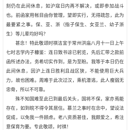
刻仍在此间休息，如沪寇日内再不解决，或即参加战斗
也。前函家用帐目由你管理，望即实行，无得疏忽，此为
最要紧之事。保、亚、浙（指子保生、女亚兰、幼子浙
生）等儿辈均好吗？
甚念！特此敬颂时祺洁宜于常州洪庙八月十一日上午
七时志学内子糠鉴：连日致书谅已躬览，先后汇带之款前
函所述办法，务希切实作到，是为至盼。我等于本日仍在
此间休息，因沪上连日胜利且战区狭，不能使用巨大兵
力，故也困难。周难于此次过汉，乘机潜逃，此人瘦弱无
忠骨，所以不可靠。
殊不知国难至此已到最后关头，国将不保，家亦焉能
存在，如到皖不得令其居住。慕兰之事时在念中，望设法
促成，以免我一件顾虑。老八资质甚佳，我颇爱之，希注
意保育为要。专此敬颂，时祺！