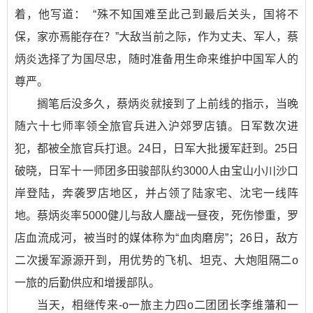
着，他写道： “殊不知国难至此己到最后关头，国将不
保，家亦焉能存在？”大敌当前之际，作为丈夫、军人，蔡
炳炎选择了为国尽忠，随时准备用生命来维护中国军人的
尊严。
搁笔后没多久，蔡炳炎就接到了上前线的指示，当晚
随六十七师率领全旅官兵进入沪郊罗店镇。日军数次进
犯，都被全旅官兵打退。24日，日军大批援军赶到。25日
破晓，日军十一师团多田骏部队约3000人由宝山小川沙口
岸登陆，奔袭罗店地区，并占领了陆家宅、沈宅一线阵
地。蔡炳炎率5000健儿与敌人鏖战一昼夜，死伤惨重，罗
店血流成河，被当时的媒体称为“血肉磨房”；26日，敌方
二次援军源源开到，用优势的飞机、坦克、大炮阻隔二o
一旅的后勤供应和增援部队。
当天，相继传来-o一旅主力四o二团团长李维藩和一