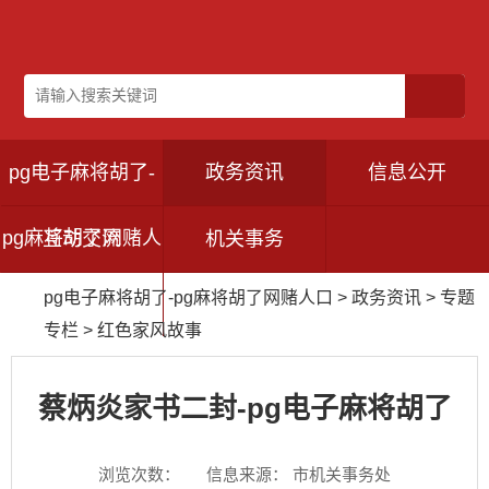
pg电子麻将胡了-
政务资讯
信息公开
pg麻将胡了网赌人
互动交流
机关事务
pg电子麻将胡了-pg麻将胡了网赌人口
>
政务资讯
>
专题
口
专栏
>
红色家风故事
蔡炳炎家书二封-pg电子麻将胡了
浏览次数：
信息来源： 市机关事务处