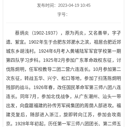
发布时间：2023-04-19 10:45
字号：
蔡炳炎（1902-1937），原为丙炎，又名善举，字孑
遗、絮宜。1902年生于合肥东郊淝水之滨，祖居合肥近郊
城东乡胡浅村。1924年6月考入黄埔陆军军官学校第一期
第四队学习步科。1925年2月参加广东革命政权东征，讨
伐陈炯明，任军校教导二团二营六连连长。10月参加第二
次东征，转战五华、兴宁、松口等地，参加了扫荡陈炯明
残部的战斗。1926年春，改任国民革命军第三师八团八连
连长。同年7月，参加北伐战争，从广东潮州、汕头一带
出发，向盘踞福建的孙传芳军阀集团的周荫人部进攻。福
建克复后，随部进入浙江，旋即转向江苏，参加会攻南
京。1928年年初起，历任第一军三师八团团长、第二师五