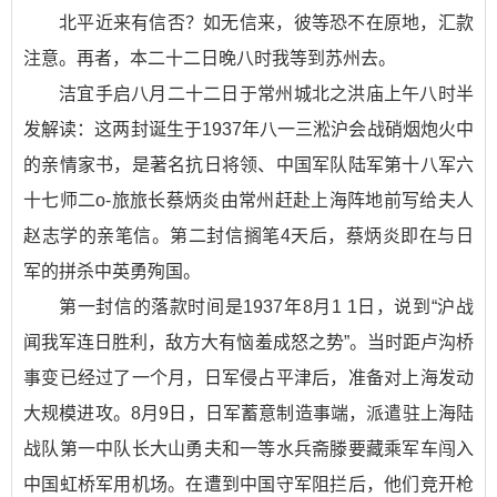
北平近来有信否？如无信来，彼等恐不在原地，汇款
注意。再者，本二十二日晚八时我等到苏州去。
洁宜手启八月二十二日于常州城北之洪庙上午八时半
发解读：这两封诞生于1937年八一三淞沪会战硝烟炮火中
的亲情家书，是著名抗日将领、中国军队陆军第十八军六
十七师二o-旅旅长蔡炳炎由常州赶赴上海阵地前写给夫人
赵志学的亲笔信。第二封信搁笔4天后，蔡炳炎即在与日
军的拼杀中英勇殉国。
第一封信的落款时间是1937年8月1 1日，说到“沪战
闻我军连日胜利，敌方大有恼羞成怒之势”。当时距卢沟桥
事变已经过了一个月，日军侵占平津后，准备对上海发动
大规模进攻。8月9日，日军蓄意制造事端，派遣驻上海陆
战队第一中队长大山勇夫和一等水兵斋滕要藏乘军车闯入
中国虹桥军用机场。在遭到中国守军阻拦后，他们竞开枪