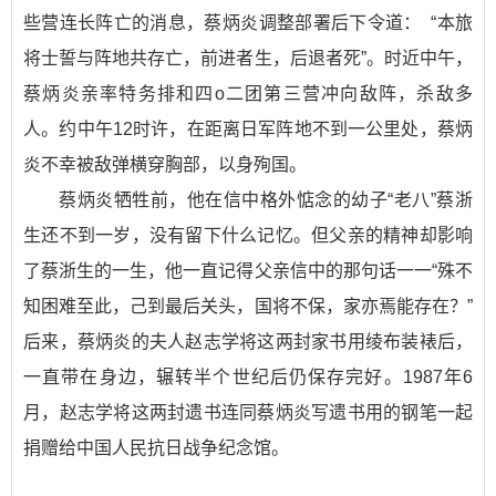
些营连长阵亡的消息，蔡炳炎调整部署后下令道： “本旅
将士誓与阵地共存亡，前进者生，后退者死”。时近中午，
蔡炳炎亲率特务排和四o二团第三营冲向敌阵，杀敌多
人。约中午12时许，在距离日军阵地不到一公里处，蔡炳
炎不幸被敌弹横穿胸部，以身殉国。
蔡炳炎牺牲前，他在信中格外惦念的幼子“老八”蔡浙
生还不到一岁，没有留下什么记忆。但父亲的精神却影响
了蔡浙生的一生，他一直记得父亲信中的那句话一一“殊不
知困难至此，己到最后关头，国将不保，家亦焉能存在？”
后来，蔡炳炎的夫人赵志学将这两封家书用绫布装裱后，
一直带在身边，辗转半个世纪后仍保存完好。1987年6
月，赵志学将这两封遗书连同蔡炳炎写遗书用的钢笔一起
捐赠给中国人民抗日战争纪念馆。