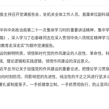
曹俊主持召开党课报告会，处机关全体工作人员、直属单位副科
中共中央政治局第二十一次集体学习时的重要讲话精神，集中
路》，深入学习了石泰峰同志在深入贯彻中央八项规定精神学
习教育走深走实”为题作党课报告。
设的鲜明特质，领悟新时代党的作风建设的人民性、革命性、
辑、理论逻辑和实践逻辑，领悟作风建设的深远意义。
近平总书记关于加强党的作风建设的重要论述，把理论学习贯
新动向时刻防范，同影响党的先进性、纯洁性的不正之风进行坚决
要扎紧制度笼子，一手抓建章立制，一手抓贯彻执行，防止歪风